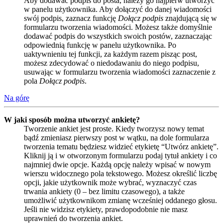
Aby dodawać podpis do posta, należy go najpierw utworzyć
w panelu użytkownika. Aby dołączyć do danej wiadomości
swój podpis, zaznacz funkcję
Dołącz podpis
znajdującą się w
formularzu tworzenia wiadomości. Możesz także domyślnie
dodawać podpis do wszystkich swoich postów, zaznaczając
odpowiednią funkcję w panelu użytkownika. Po
uaktywnieniu tej funkcji, za każdym razem pisząc post,
możesz zdecydować o niedodawaniu do niego podpisu,
usuwając w formularzu tworzenia wiadomości zaznaczenie z
pola
Dołącz podpis
.
Na górę
W jaki sposób można utworzyć ankietę?
Tworzenie ankiet jest proste. Kiedy tworzysz nowy temat
bądź zmieniasz pierwszy post w wątku, na dole formularza
tworzenia tematu będziesz widzieć etykietę “Utwórz ankietę”.
Kliknij ją i w otworzonym formularzu podaj tytuł ankiety i co
najmniej dwie opcje. Każdą opcję należy wpisać w nowym
wierszu widocznego pola tekstowego. Możesz określić liczbę
opcji, jakie użytkownik może wybrać, wyznaczyć czas
trwania ankiety (0 – bez limitu czasowego), a także
umożliwić użytkownikom zmianę wcześniej oddanego głosu.
Jeśli nie widzisz etykiety, prawdopodobnie nie masz
uprawnień do tworzenia ankiet.