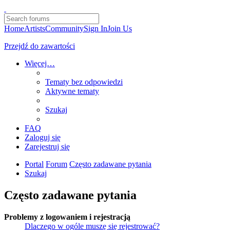
Home
Artists
Community
Sign In
Join Us
Przejdź do zawartości
Więcej…
Tematy bez odpowiedzi
Aktywne tematy
Szukaj
FAQ
Zaloguj się
Zarejestruj się
Portal
Forum
Często zadawane pytania
Szukaj
Często zadawane pytania
Problemy z logowaniem i rejestracją
Dlaczego w ogóle muszę się rejestrować?