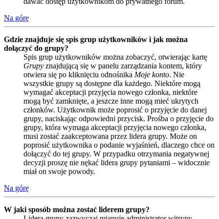
dawać dostęp użytkownikom do prywatnego forum.
Na górę
Gdzie znajduje się spis grup użytkowników i jak można
dołączyć do grupy?
Spis grup użytkowników można zobaczyć, otwierając kartę
Grupy
znajdującą się w panelu zarządzania kontem, który
otwiera się po kliknięciu odnośnika
Moje konto
. Nie
wszystkie grupy są dostępne dla każdego. Niektóre mogą
wymagać akceptacji przyjęcia nowego członka, niektóre
mogą być zamknięte, a jeszcze inne mogą mieć ukrytych
członków. Użytkownik może poprosić o przyjęcie do danej
grupy, naciskając odpowiedni przycisk. Prośba o przyjęcie do
grupy, która wymaga akceptacji przyjęcia nowego członka,
musi zostać zaakceptowana przez lidera grupy. Może on
poprosić użytkownika o podanie wyjaśnień, dlaczego chce on
dołączyć do tej grupy. W przypadku otrzymania negatywnej
decyzji proszę nie nękać lidera grupy pytaniami – widocznie
miał on swoje powody.
Na górę
W jaki sposób można zostać liderem grupy?
Lidera grupy zazwyczaj mianuje administrator witryny