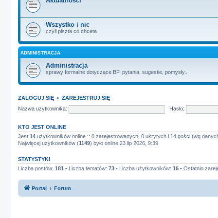
Aktualności
Wszystko i nic
czyli piszta co chceta
ADMINISTRACJA
Administracja
sprawy formalne dotyczące BF, pytania, sugestie, pomysły...
ZALOGUJ SIĘ
•
ZAREJESTRUJ SIĘ
Nazwa użytkownika:
Hasło:
KTO JEST ONLINE
Jest
14
użytkowników online :: 0 zarejestrowanych, 0 ukrytych i 14 gości (wg danych
Najwięcej użytkowników (
1149
) było online 23 lip 2026, 9:39
STATYSTYKI
Liczba postów:
181
• Liczba tematów:
73
• Liczba użytkowników:
16
• Ostatnio zare
Portal
Forum