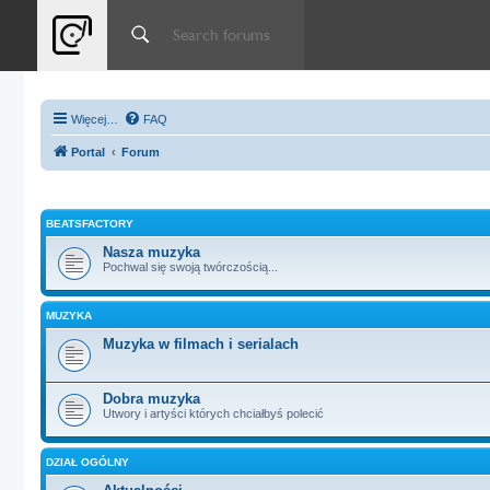
Więcej…
FAQ
Portal
Forum
BEATSFACTORY
Nasza muzyka
Pochwal się swoją twórczością...
MUZYKA
Muzyka w filmach i serialach
Dobra muzyka
Utwory i artyści których chciałbyś polecić
DZIAŁ OGÓLNY