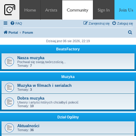
Join Us
Home
Artists
Community
Sign In
FAQ
Zarejestruj się
Zaloguj się
S
Portal
Forum
z
Dzisiaj jest 06 sie 2026, 22:19
u
BeatsFactory
k
Nasza muzyka
a
Pochwal się swoją twórczością...
Tematy:
7
j
Muzyka
Muzyka w filmach i serialach
Tematy:
3
Dobra muzyka
Utwory i artyści których chciałbyś polecić
Tematy:
10
Dział Ogólny
Aktualności
Tematy:
36