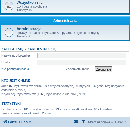
Wszystko i nic
czyli piszta co chceta
Tematy:
10
Administracja
Administracja
sprawy formalne dotyczące BF, pytania, sugestie, pomysły...
Tematy:
7
ZALOGUJ SIĘ
•
ZAREJESTRUJ SIĘ
Nazwa użytkownika:
Hasło:
Nie pamiętam hasła
Zapamiętaj mnie
KTO JEST ONLINE
Jest
16
użytkowników online :: 0 zarejestrowanych, 0 ukrytych i 16 gości (wg danych z
ostatnich 5 minut)
Najwięcej użytkowników (
1149
) było online 23 lip 2026, 9:39
STATYSTYKI
Liczba postów:
181
• Liczba tematów:
73
• Liczba użytkowników:
16
• Ostatnio
zarejestrowany użytkownik:
Pafcio
Portal
Forum
Strefa czasowa
UTC+02:00