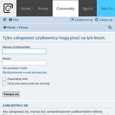
Join Us
Home
Artists
Community
Sign In
FAQ
Zarejestruj się
Zaloguj się
S
Portal
Forum
z
Tylko zalogowani użytkownicy mogą pisać na tym forum.
u
k
Nazwa użytkownika:
a
j
Hasło:
Nie pamiętam hasła
Wyślij ponownie e-mail aktywacyjny
Zapamiętaj mnie
Ukryj mój status podczas tej sesji
ZAREJESTRUJ SIĘ
Aby zalogować się, musisz być zarejestrowanym użytkownikiem witryny.