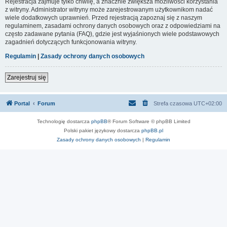
Rejestracja zajmuje tylko chwilę, a znacznie zwiększa możliwości korzystania
z witryny. Administrator witryny może zarejestrowanym użytkownikom nadać
wiele dodatkowych uprawnień. Przed rejestracją zapoznaj się z naszym
regulaminem, zasadami ochrony danych osobowych oraz z odpowiedziami na
często zadawane pytania (FAQ), gdzie jest wyjaśnionych wiele podstawowych
zagadnień dotyczących funkcjonowania witryny.
Regulamin
|
Zasady ochrony danych osobowych
Zarejestruj się
Portal
Forum
Strefa czasowa
UTC+02:00
Technologię dostarcza
phpBB
® Forum Software © phpBB Limited
Polski pakiet językowy dostarcza
phpBB.pl
Zasady ochrony danych osobowych
|
Regulamin