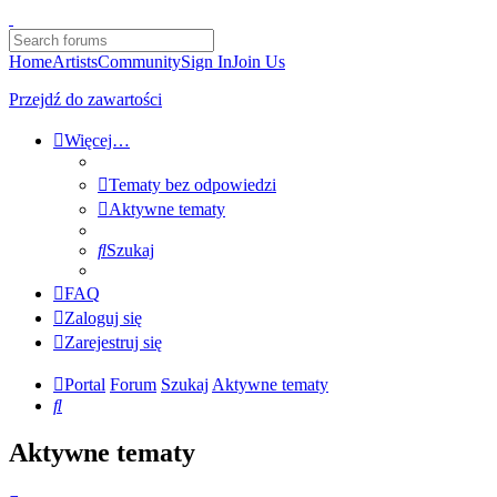
Home
Artists
Community
Sign In
Join Us
Przejdź do zawartości
Więcej…
Tematy bez odpowiedzi
Aktywne tematy
Szukaj
FAQ
Zaloguj się
Zarejestruj się
Portal
Forum
Szukaj
Aktywne tematy
Szukaj
Aktywne tematy