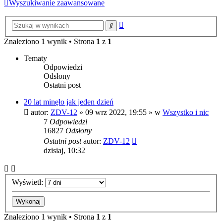
Wyszukiwanie zaawansowane
Wyszukiwanie
Szukaj
zaawansowane
Znaleziono 1 wynik • Strona
1
z
1
Tematy
Odpowiedzi
Odsłony
Ostatni post
20 lat minęło jak jeden dzień
autor:
ZDV-12
»
09 wrz 2022, 19:55
» w
Wszystko i nic
7
Odpowiedzi
16827
Odsłony
Ostatni post
autor:
ZDV-12
dzisiaj, 10:32
Wyświetl:
Znaleziono 1 wynik • Strona
1
z
1