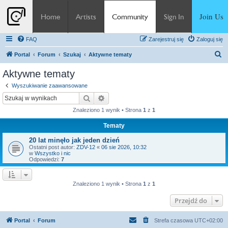
Join Us
Home
Artists
Community
Sign In
FAQ
Zarejestruj się
Zaloguj się
S
Portal
Forum
Szukaj
Aktywne tematy
z
Aktywne tematy
u
Wyszukiwanie zaawansowane
k
Szukaj
Wyszukiwanie zaawansowane
a
Znaleziono 1 wynik • Strona
1
z
1
j
Tematy
20 lat minęło jak jeden dzień
Ostatni post autor:
ZDV-12
«
06 sie 2026, 10:32
w
Wszystko i nic
Odpowiedzi:
7
Znaleziono 1 wynik • Strona
1
z
1
Przejdź do
Portal
Forum
Strefa czasowa
UTC+02:00