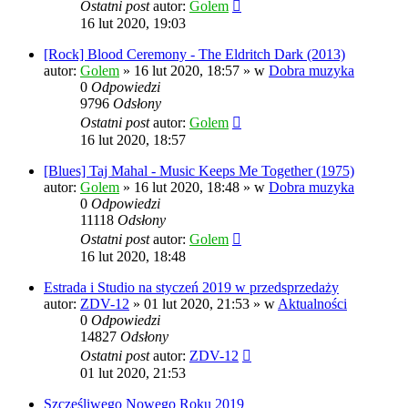
Ostatni post
autor:
Golem
16 lut 2020, 19:03
[Rock] Blood Ceremony - The Eldritch Dark (2013)
autor:
Golem
»
16 lut 2020, 18:57
» w
Dobra muzyka
0
Odpowiedzi
9796
Odsłony
Ostatni post
autor:
Golem
16 lut 2020, 18:57
[Blues] Taj Mahal - Music Keeps Me Together (1975)
autor:
Golem
»
16 lut 2020, 18:48
» w
Dobra muzyka
0
Odpowiedzi
11118
Odsłony
Ostatni post
autor:
Golem
16 lut 2020, 18:48
Estrada i Studio na styczeń 2019 w przedsprzedaży
autor:
ZDV-12
»
01 lut 2020, 21:53
» w
Aktualności
0
Odpowiedzi
14827
Odsłony
Ostatni post
autor:
ZDV-12
01 lut 2020, 21:53
Szczęśliwego Nowego Roku 2019