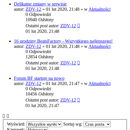
Delikatne zmiany w serwisie
autor:
ZDV-12
»
01 lut 2020, 21:48
» w
Aktualności
0
Odpowiedzi
10940
Odsłony
Ostatni post
autor:
ZDV-12
01 lut 2020, 21:48
16 urodziny BeatsFactory - Wszystkiego najlepszego!
autor:
ZDV-12
»
01 lut 2020, 21:48
» w
Aktualności
0
Odpowiedzi
12854
Odsłony
Ostatni post
autor:
ZDV-12
01 lut 2020, 21:48
Forum BF startuje na nowo
autor:
ZDV-12
»
01 lut 2020, 21:47
» w
Aktualności
0
Odpowiedzi
10456
Odsłony
Ostatni post
autor:
ZDV-12
01 lut 2020, 21:47
Wyświetl:
Sortuj wg:
Kierunek: