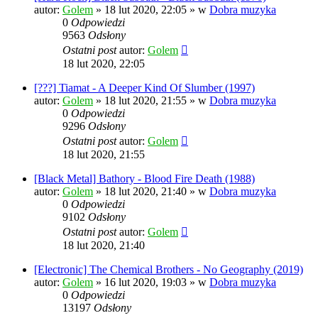
autor:
Golem
»
18 lut 2020, 22:05
» w
Dobra muzyka
0
Odpowiedzi
9563
Odsłony
Ostatni post
autor:
Golem
18 lut 2020, 22:05
[???] Tiamat - A Deeper Kind Of Slumber (1997)
autor:
Golem
»
18 lut 2020, 21:55
» w
Dobra muzyka
0
Odpowiedzi
9296
Odsłony
Ostatni post
autor:
Golem
18 lut 2020, 21:55
[Black Metal] Bathory - Blood Fire Death (1988)
autor:
Golem
»
18 lut 2020, 21:40
» w
Dobra muzyka
0
Odpowiedzi
9102
Odsłony
Ostatni post
autor:
Golem
18 lut 2020, 21:40
[Electronic] The Chemical Brothers - No Geography (2019)
autor:
Golem
»
16 lut 2020, 19:03
» w
Dobra muzyka
0
Odpowiedzi
13197
Odsłony