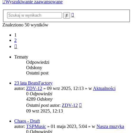
Wyszukiwanie zaawansowane
Wyszukiwanie
Szukaj
zaawansowane
Znaleziono 50 wyników
1
2
Następna
Tematy
Odpowiedzi
Odsłony
Ostatni post
23 lata BeatsFactory
autor:
ZDV-12
»
09 wrz 2025, 12:13
» w
Aktualności
0
Odpowiedzi
4289
Odsłony
Ostatni post
autor:
ZDV-12
09 wrz 2025, 12:13
Chaos - Draft
autor:
TSPMusic
»
01 maja 2023, 5:04
» w
Nasza muzyka
0
Odpowiedzi