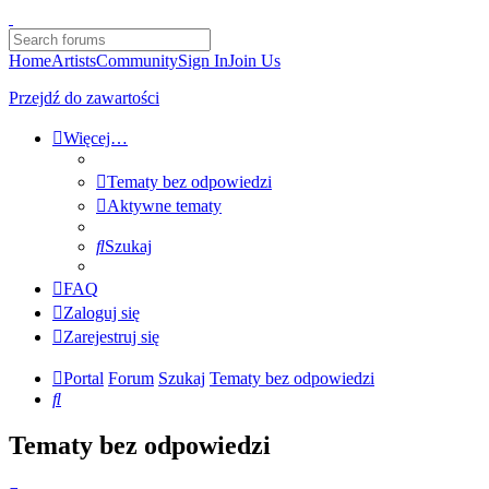
Home
Artists
Community
Sign In
Join Us
Przejdź do zawartości
Więcej…
Tematy bez odpowiedzi
Aktywne tematy
Szukaj
FAQ
Zaloguj się
Zarejestruj się
Portal
Forum
Szukaj
Tematy bez odpowiedzi
Szukaj
Tematy bez odpowiedzi