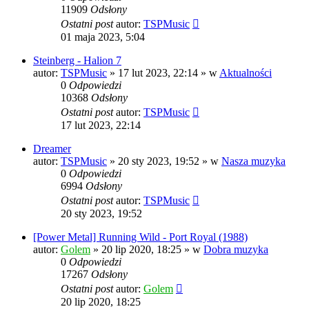
11909
Odsłony
Ostatni post
autor:
TSPMusic
01 maja 2023, 5:04
Steinberg - Halion 7
autor:
TSPMusic
»
17 lut 2023, 22:14
» w
Aktualności
0
Odpowiedzi
10368
Odsłony
Ostatni post
autor:
TSPMusic
17 lut 2023, 22:14
Dreamer
autor:
TSPMusic
»
20 sty 2023, 19:52
» w
Nasza muzyka
0
Odpowiedzi
6994
Odsłony
Ostatni post
autor:
TSPMusic
20 sty 2023, 19:52
[Power Metal] Running Wild - Port Royal (1988)
autor:
Golem
»
20 lip 2020, 18:25
» w
Dobra muzyka
0
Odpowiedzi
17267
Odsłony
Ostatni post
autor:
Golem
20 lip 2020, 18:25