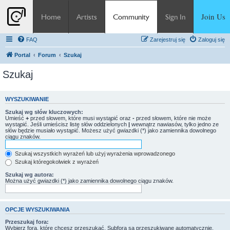
Join Us
Home
Artists
Community
Sign In
FAQ
Zarejestruj się
Zaloguj się
Portal
Forum
Szukaj
Szukaj
WYSZUKIWANIE
Szukaj wg słów kluczowych:
Umieść
+
przed słowem, które musi wystąpić oraz
-
przed słowem, które nie może
wystąpić. Jeśli umieścisz listę słów oddzielonych
|
wewnątrz nawiasów, tylko jedno ze
słów będzie musiało wystąpić. Możesz użyć gwiazdki (*) jako zamiennika dowolnego
ciągu znaków.
Szukaj wszystkich wyrażeń lub użyj wyrażenia wprowadzonego
Szukaj któregokolwiek z wyrażeń
Szukaj wg autora:
Można użyć gwiazdki (*) jako zamiennika dowolnego ciągu znaków.
OPCJE WYSZUKIWANIA
Przeszukaj fora:
Wybierz fora, które chcesz przeszukać. Subfora są przeszukiwane automatycznie,