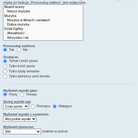
chyba że funkcja „Przeszukuj subfora”, jest wyłączona.
Przeszukaj subfora:
Tak
Nie
Szukaj w:
Temat i treść posta
Tylko treść posta
Tylko tytuły tematów
Tylko pierwszy post tematu
Wyświetl wyniki jako:
Posty
Tematy
Sortuj wyniki wg:
Rosnąco
Malejąco
Wyświetl wyniki z ostatnich:
Wyświetl pierwsze:
znaków w poście