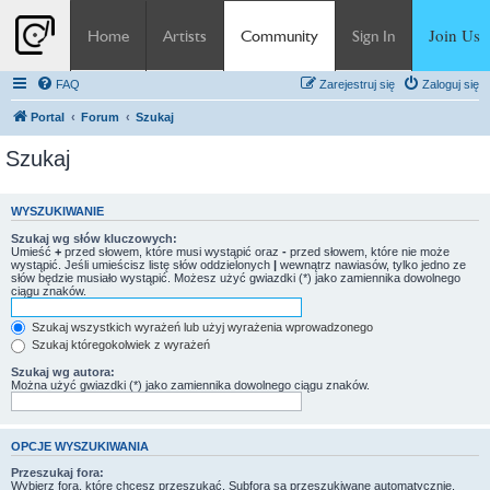
Join Us
Home
Artists
Community
Sign In
FAQ
Zarejestruj się
Zaloguj się
Portal
Forum
Szukaj
Szukaj
WYSZUKIWANIE
Szukaj wg słów kluczowych:
Umieść
+
przed słowem, które musi wystąpić oraz
-
przed słowem, które nie może
wystąpić. Jeśli umieścisz listę słów oddzielonych
|
wewnątrz nawiasów, tylko jedno ze
słów będzie musiało wystąpić. Możesz użyć gwiazdki (*) jako zamiennika dowolnego
ciągu znaków.
Szukaj wszystkich wyrażeń lub użyj wyrażenia wprowadzonego
Szukaj któregokolwiek z wyrażeń
Szukaj wg autora:
Można użyć gwiazdki (*) jako zamiennika dowolnego ciągu znaków.
OPCJE WYSZUKIWANIA
Przeszukaj fora:
Wybierz fora, które chcesz przeszukać. Subfora są przeszukiwane automatycznie,