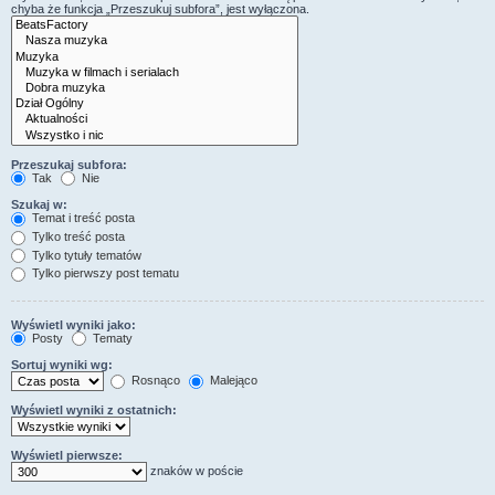
chyba że funkcja „Przeszukuj subfora”, jest wyłączona.
Przeszukaj subfora:
Tak
Nie
Szukaj w:
Temat i treść posta
Tylko treść posta
Tylko tytuły tematów
Tylko pierwszy post tematu
Wyświetl wyniki jako:
Posty
Tematy
Sortuj wyniki wg:
Rosnąco
Malejąco
Wyświetl wyniki z ostatnich:
Wyświetl pierwsze:
znaków w poście