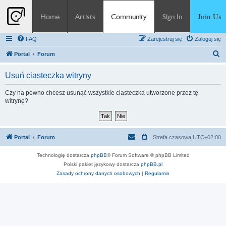
Join Us
Home
Artists
Community
Sign In
FAQ
Zarejestruj się
Zaloguj się
S
Portal
Forum
z
Usuń ciasteczka witryny
u
k
Czy na pewno chcesz usunąć wszystkie ciasteczka utworzone przez tę
witrynę?
a
j
Portal
Forum
Strefa czasowa
UTC+02:00
Technologię dostarcza
phpBB
® Forum Software © phpBB Limited
Polski pakiet językowy dostarcza
phpBB.pl
Zasady ochrony danych osobowych
|
Regulamin