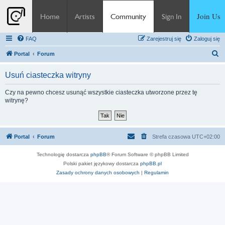
Join Us
Home
Artists
Community
Sign In
FAQ
Zarejestruj się
Zaloguj się
S
Portal
Forum
z
Usuń ciasteczka witryny
u
k
Czy na pewno chcesz usunąć wszystkie ciasteczka utworzone przez tę
witrynę?
a
j
Portal
Forum
Strefa czasowa
UTC+02:00
Technologię dostarcza
phpBB
® Forum Software © phpBB Limited
Polski pakiet językowy dostarcza
phpBB.pl
Zasady ochrony danych osobowych
|
Regulamin