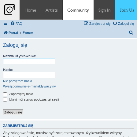
Join Us
Home
Artists
Community
Sign In
FAQ
Zarejestruj się
Zaloguj się
S
Portal
Forum
z
Zaloguj się
u
k
Nazwa użytkownika:
a
j
Hasło:
Nie pamiętam hasła
Wyślij ponownie e-mail aktywacyjny
Zapamiętaj mnie
Ukryj mój status podczas tej sesji
ZAREJESTRUJ SIĘ
Aby zalogować się, musisz być zarejestrowanym użytkownikiem witryny.