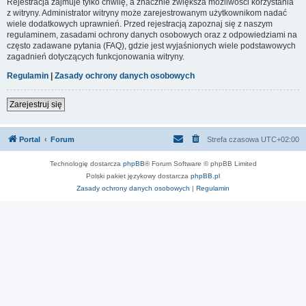
Rejestracja zajmuje tylko chwilę, a znacznie zwiększa możliwości korzystania
z witryny. Administrator witryny może zarejestrowanym użytkownikom nadać
wiele dodatkowych uprawnień. Przed rejestracją zapoznaj się z naszym
regulaminem, zasadami ochrony danych osobowych oraz z odpowiedziami na
często zadawane pytania (FAQ), gdzie jest wyjaśnionych wiele podstawowych
zagadnień dotyczących funkcjonowania witryny.
Regulamin
|
Zasady ochrony danych osobowych
Zarejestruj się
Portal
Forum
Strefa czasowa
UTC+02:00
Technologię dostarcza
phpBB
® Forum Software © phpBB Limited
Polski pakiet językowy dostarcza
phpBB.pl
Zasady ochrony danych osobowych
|
Regulamin