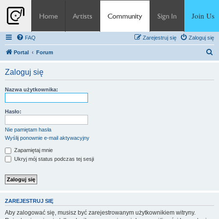
Join Us
Home
Artists
Community
Sign In
FAQ
Zarejestruj się
Zaloguj się
S
Portal
Forum
z
Zaloguj się
u
k
Nazwa użytkownika:
a
j
Hasło:
Nie pamiętam hasła
Wyślij ponownie e-mail aktywacyjny
Zapamiętaj mnie
Ukryj mój status podczas tej sesji
ZAREJESTRUJ SIĘ
Aby zalogować się, musisz być zarejestrowanym użytkownikiem witryny.