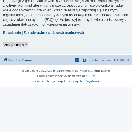
Rejestracja zajmuje tylko chwilę, a znacznie zwiększa możliwości korzystania
z witryny. Administrator witryny może zarejestrowanym użytkownikom nadać
wiele dodatkowych uprawnień. Przed rejestracją zapoznaj się z naszym
regulaminem, zasadami ochrony danych osobowych oraz z odpowiedziami na
często zadawane pytania (FAQ), gdzie jest wyjaśnionych wiele podstawowych
zagadnień dotyczących funkcjonowania witryny.
Regulamin
|
Zasady ochrony danych osobowych
Zarejestruj się
Portal
Forum
Strefa czasowa
UTC+02:00
Technologię dostarcza
phpBB
® Forum Software © phpBB Limited
Polski pakiet językowy dostarcza
phpBB.pl
Zasady ochrony danych osobowych
|
Regulamin