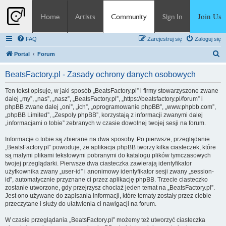
Join Us
Home
Artists
Community
Sign In
FAQ
Zarejestruj się
Zaloguj się
S
Portal
Forum
z
BeatsFactory.pl - Zasady ochrony danych osobowych
u
k
Ten tekst opisuje, w jaki sposób „BeatsFactory.pl” i firmy stowarzyszone zwane
dalej „my”, „nas”, „nasz”, „BeatsFactory.pl”, „https://beatsfactory.pl/forum” i
a
phpBB zwane dalej „oni”, „ich”, „oprogramowanie phpBB”, „www.phpbb.com”,
j
„phpBB Limited”, „Zespoły phpBB”, korzystają z informacji zwanymi dalej
„informacjami o tobie” zebranych w czasie dowolnej twojej sesji na forum.
Informacje o tobie są zbierane na dwa sposoby. Po pierwsze, przeglądanie
„BeatsFactory.pl” powoduje, że aplikacja phpBB tworzy kilka ciasteczek, które
są małymi plikami tekstowymi pobranymi do katalogu plików tymczasowych
twojej przeglądarki. Pierwsze dwa ciasteczka zawierają identyfikator
użytkownika zwany „user-id” i anonimowy identyfikator sesji zwany „session-
id”, automatycznie przyznane ci przez aplikację phpBB. Trzecie ciasteczko
zostanie utworzone, gdy przejrzysz chociaż jeden temat na „BeatsFactory.pl”.
Jest ono używane do zapisania informacji, które tematy zostały przez ciebie
przeczytane i służy do ułatwienia ci nawigacji na forum.
W czasie przeglądania „BeatsFactory.pl” możemy też utworzyć ciasteczka