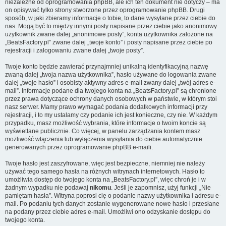
niezależne od oprogramowania phpBB, ale ich ten dokument nie dotyczy – ma
on opisywać tylko strony stworzone przez oprogramowanie phpBB. Drugi
sposób, w jaki zbieramy informacje o tobie, to dane wysyłane przez ciebie do
nas. Mogą być to między innymi posty napisane przez ciebie jako anonimowy
użytkownik zwane dalej „anonimowe posty”, konta użytkownika założone na
„BeatsFactory.pl” zwane dalej „twoje konto” i posty napisane przez ciebie po
rejestracji i zalogowaniu zwane dalej „twoje posty”.
Twoje konto będzie zawierać przynajmniej unikalną identyfikacyjną nazwę
zwaną dalej „twoja nazwa użytkownika”, hasło używane do logowania zwane
dalej „twoje hasło” i osobisty aktywny adres e-mail zwany dalej „twój adres e-
mail”. Informacje podane dla twojego konta na „BeatsFactory.pl” są chronione
przez prawa dotyczące ochrony danych osobowych w państwie, w którym stoi
nasz serwer. Mamy prawo wymagać podania dodatkowych informacji przy
rejestracji, i to my ustalamy czy podanie ich jest konieczne, czy nie. W każdym
przypadku, masz możliwość wybrania, które informacje o twoim koncie są
wyświetlane publicznie. Co więcej, w panelu zarządzania kontem masz
możliwość włączenia lub wyłączenia wysyłania do ciebie automatycznie
generowanych przez oprogramowanie phpBB e-maili.
Twoje hasło jest zaszyfrowane, więc jest bezpieczne, niemniej nie należy
używać tego samego hasła na różnych witrynach internetowych. Hasło to
umożliwia dostęp do twojego konta na „BeatsFactory.pl”, więc chroń je i w
żadnym wypadku nie podawaj
nikomu
. Jeśli je zapomnisz, użyj funkcji „Nie
pamiętam hasła”. Witryna poprosi cię o podanie nazwy użytkownika i adresu e-
mail. Po podaniu tych danych zostanie wygenerowane nowe hasło i przesłane
na podany przez ciebie adres e-mail. Umożliwi ono odzyskanie dostępu do
twojego konta.