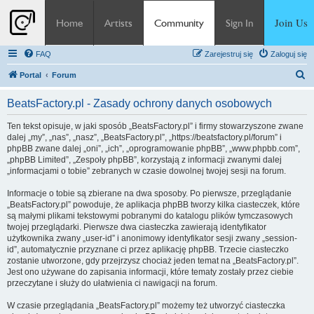
Join Us
Home
Artists
Community
Sign In
FAQ
Zarejestruj się
Zaloguj się
S
Portal
Forum
z
BeatsFactory.pl - Zasady ochrony danych osobowych
u
k
Ten tekst opisuje, w jaki sposób „BeatsFactory.pl” i firmy stowarzyszone zwane
dalej „my”, „nas”, „nasz”, „BeatsFactory.pl”, „https://beatsfactory.pl/forum” i
a
phpBB zwane dalej „oni”, „ich”, „oprogramowanie phpBB”, „www.phpbb.com”,
j
„phpBB Limited”, „Zespoły phpBB”, korzystają z informacji zwanymi dalej
„informacjami o tobie” zebranych w czasie dowolnej twojej sesji na forum.
Informacje o tobie są zbierane na dwa sposoby. Po pierwsze, przeglądanie
„BeatsFactory.pl” powoduje, że aplikacja phpBB tworzy kilka ciasteczek, które
są małymi plikami tekstowymi pobranymi do katalogu plików tymczasowych
twojej przeglądarki. Pierwsze dwa ciasteczka zawierają identyfikator
użytkownika zwany „user-id” i anonimowy identyfikator sesji zwany „session-
id”, automatycznie przyznane ci przez aplikację phpBB. Trzecie ciasteczko
zostanie utworzone, gdy przejrzysz chociaż jeden temat na „BeatsFactory.pl”.
Jest ono używane do zapisania informacji, które tematy zostały przez ciebie
przeczytane i służy do ułatwienia ci nawigacji na forum.
W czasie przeglądania „BeatsFactory.pl” możemy też utworzyć ciasteczka