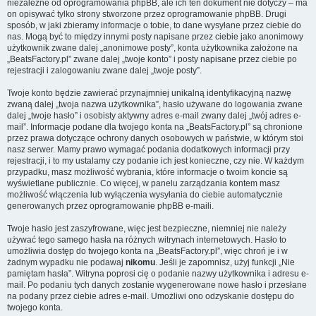
niezależne od oprogramowania phpBB, ale ich ten dokument nie dotyczy – ma
on opisywać tylko strony stworzone przez oprogramowanie phpBB. Drugi
sposób, w jaki zbieramy informacje o tobie, to dane wysyłane przez ciebie do
nas. Mogą być to między innymi posty napisane przez ciebie jako anonimowy
użytkownik zwane dalej „anonimowe posty”, konta użytkownika założone na
„BeatsFactory.pl” zwane dalej „twoje konto” i posty napisane przez ciebie po
rejestracji i zalogowaniu zwane dalej „twoje posty”.
Twoje konto będzie zawierać przynajmniej unikalną identyfikacyjną nazwę
zwaną dalej „twoja nazwa użytkownika”, hasło używane do logowania zwane
dalej „twoje hasło” i osobisty aktywny adres e-mail zwany dalej „twój adres e-
mail”. Informacje podane dla twojego konta na „BeatsFactory.pl” są chronione
przez prawa dotyczące ochrony danych osobowych w państwie, w którym stoi
nasz serwer. Mamy prawo wymagać podania dodatkowych informacji przy
rejestracji, i to my ustalamy czy podanie ich jest konieczne, czy nie. W każdym
przypadku, masz możliwość wybrania, które informacje o twoim koncie są
wyświetlane publicznie. Co więcej, w panelu zarządzania kontem masz
możliwość włączenia lub wyłączenia wysyłania do ciebie automatycznie
generowanych przez oprogramowanie phpBB e-maili.
Twoje hasło jest zaszyfrowane, więc jest bezpieczne, niemniej nie należy
używać tego samego hasła na różnych witrynach internetowych. Hasło to
umożliwia dostęp do twojego konta na „BeatsFactory.pl”, więc chroń je i w
żadnym wypadku nie podawaj
nikomu
. Jeśli je zapomnisz, użyj funkcji „Nie
pamiętam hasła”. Witryna poprosi cię o podanie nazwy użytkownika i adresu e-
mail. Po podaniu tych danych zostanie wygenerowane nowe hasło i przesłane
na podany przez ciebie adres e-mail. Umożliwi ono odzyskanie dostępu do
twojego konta.