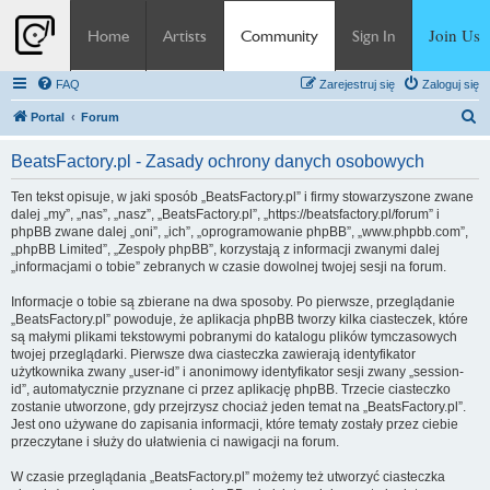
Join Us
Home
Artists
Community
Sign In
FAQ
Zarejestruj się
Zaloguj się
S
Portal
Forum
z
BeatsFactory.pl - Zasady ochrony danych osobowych
u
k
Ten tekst opisuje, w jaki sposób „BeatsFactory.pl” i firmy stowarzyszone zwane
dalej „my”, „nas”, „nasz”, „BeatsFactory.pl”, „https://beatsfactory.pl/forum” i
a
phpBB zwane dalej „oni”, „ich”, „oprogramowanie phpBB”, „www.phpbb.com”,
j
„phpBB Limited”, „Zespoły phpBB”, korzystają z informacji zwanymi dalej
„informacjami o tobie” zebranych w czasie dowolnej twojej sesji na forum.
Informacje o tobie są zbierane na dwa sposoby. Po pierwsze, przeglądanie
„BeatsFactory.pl” powoduje, że aplikacja phpBB tworzy kilka ciasteczek, które
są małymi plikami tekstowymi pobranymi do katalogu plików tymczasowych
twojej przeglądarki. Pierwsze dwa ciasteczka zawierają identyfikator
użytkownika zwany „user-id” i anonimowy identyfikator sesji zwany „session-
id”, automatycznie przyznane ci przez aplikację phpBB. Trzecie ciasteczko
zostanie utworzone, gdy przejrzysz chociaż jeden temat na „BeatsFactory.pl”.
Jest ono używane do zapisania informacji, które tematy zostały przez ciebie
przeczytane i służy do ułatwienia ci nawigacji na forum.
W czasie przeglądania „BeatsFactory.pl” możemy też utworzyć ciasteczka