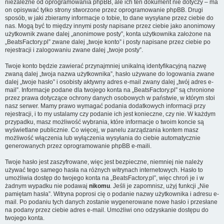
niezależne od oprogramowania phpBB, ale ich ten dokument nie dotyczy – ma
on opisywać tylko strony stworzone przez oprogramowanie phpBB. Drugi
sposób, w jaki zbieramy informacje o tobie, to dane wysyłane przez ciebie do
nas. Mogą być to między innymi posty napisane przez ciebie jako anonimowy
użytkownik zwane dalej „anonimowe posty”, konta użytkownika założone na
„BeatsFactory.pl” zwane dalej „twoje konto” i posty napisane przez ciebie po
rejestracji i zalogowaniu zwane dalej „twoje posty”.
Twoje konto będzie zawierać przynajmniej unikalną identyfikacyjną nazwę
zwaną dalej „twoja nazwa użytkownika”, hasło używane do logowania zwane
dalej „twoje hasło” i osobisty aktywny adres e-mail zwany dalej „twój adres e-
mail”. Informacje podane dla twojego konta na „BeatsFactory.pl” są chronione
przez prawa dotyczące ochrony danych osobowych w państwie, w którym stoi
nasz serwer. Mamy prawo wymagać podania dodatkowych informacji przy
rejestracji, i to my ustalamy czy podanie ich jest konieczne, czy nie. W każdym
przypadku, masz możliwość wybrania, które informacje o twoim koncie są
wyświetlane publicznie. Co więcej, w panelu zarządzania kontem masz
możliwość włączenia lub wyłączenia wysyłania do ciebie automatycznie
generowanych przez oprogramowanie phpBB e-maili.
Twoje hasło jest zaszyfrowane, więc jest bezpieczne, niemniej nie należy
używać tego samego hasła na różnych witrynach internetowych. Hasło to
umożliwia dostęp do twojego konta na „BeatsFactory.pl”, więc chroń je i w
żadnym wypadku nie podawaj
nikomu
. Jeśli je zapomnisz, użyj funkcji „Nie
pamiętam hasła”. Witryna poprosi cię o podanie nazwy użytkownika i adresu e-
mail. Po podaniu tych danych zostanie wygenerowane nowe hasło i przesłane
na podany przez ciebie adres e-mail. Umożliwi ono odzyskanie dostępu do
twojego konta.