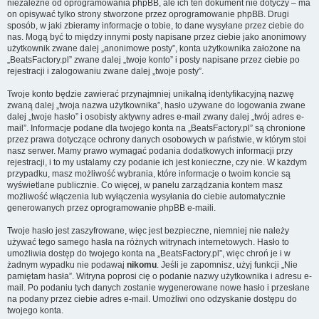
niezależne od oprogramowania phpBB, ale ich ten dokument nie dotyczy – ma
on opisywać tylko strony stworzone przez oprogramowanie phpBB. Drugi
sposób, w jaki zbieramy informacje o tobie, to dane wysyłane przez ciebie do
nas. Mogą być to między innymi posty napisane przez ciebie jako anonimowy
użytkownik zwane dalej „anonimowe posty”, konta użytkownika założone na
„BeatsFactory.pl” zwane dalej „twoje konto” i posty napisane przez ciebie po
rejestracji i zalogowaniu zwane dalej „twoje posty”.
Twoje konto będzie zawierać przynajmniej unikalną identyfikacyjną nazwę
zwaną dalej „twoja nazwa użytkownika”, hasło używane do logowania zwane
dalej „twoje hasło” i osobisty aktywny adres e-mail zwany dalej „twój adres e-
mail”. Informacje podane dla twojego konta na „BeatsFactory.pl” są chronione
przez prawa dotyczące ochrony danych osobowych w państwie, w którym stoi
nasz serwer. Mamy prawo wymagać podania dodatkowych informacji przy
rejestracji, i to my ustalamy czy podanie ich jest konieczne, czy nie. W każdym
przypadku, masz możliwość wybrania, które informacje o twoim koncie są
wyświetlane publicznie. Co więcej, w panelu zarządzania kontem masz
możliwość włączenia lub wyłączenia wysyłania do ciebie automatycznie
generowanych przez oprogramowanie phpBB e-maili.
Twoje hasło jest zaszyfrowane, więc jest bezpieczne, niemniej nie należy
używać tego samego hasła na różnych witrynach internetowych. Hasło to
umożliwia dostęp do twojego konta na „BeatsFactory.pl”, więc chroń je i w
żadnym wypadku nie podawaj
nikomu
. Jeśli je zapomnisz, użyj funkcji „Nie
pamiętam hasła”. Witryna poprosi cię o podanie nazwy użytkownika i adresu e-
mail. Po podaniu tych danych zostanie wygenerowane nowe hasło i przesłane
na podany przez ciebie adres e-mail. Umożliwi ono odzyskanie dostępu do
twojego konta.