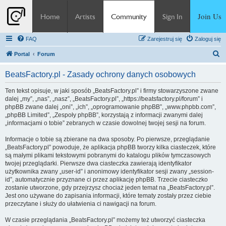
Join Us
Home
Artists
Community
Sign In
FAQ
Zarejestruj się
Zaloguj się
S
Portal
Forum
z
BeatsFactory.pl - Zasady ochrony danych osobowych
u
k
Ten tekst opisuje, w jaki sposób „BeatsFactory.pl” i firmy stowarzyszone zwane
dalej „my”, „nas”, „nasz”, „BeatsFactory.pl”, „https://beatsfactory.pl/forum” i
a
phpBB zwane dalej „oni”, „ich”, „oprogramowanie phpBB”, „www.phpbb.com”,
j
„phpBB Limited”, „Zespoły phpBB”, korzystają z informacji zwanymi dalej
„informacjami o tobie” zebranych w czasie dowolnej twojej sesji na forum.
Informacje o tobie są zbierane na dwa sposoby. Po pierwsze, przeglądanie
„BeatsFactory.pl” powoduje, że aplikacja phpBB tworzy kilka ciasteczek, które
są małymi plikami tekstowymi pobranymi do katalogu plików tymczasowych
twojej przeglądarki. Pierwsze dwa ciasteczka zawierają identyfikator
użytkownika zwany „user-id” i anonimowy identyfikator sesji zwany „session-
id”, automatycznie przyznane ci przez aplikację phpBB. Trzecie ciasteczko
zostanie utworzone, gdy przejrzysz chociaż jeden temat na „BeatsFactory.pl”.
Jest ono używane do zapisania informacji, które tematy zostały przez ciebie
przeczytane i służy do ułatwienia ci nawigacji na forum.
W czasie przeglądania „BeatsFactory.pl” możemy też utworzyć ciasteczka