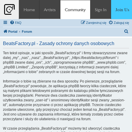
Join Us
Home
Artists
Community
Sign In
FAQ
Zarejestruj się
Zaloguj się
S
Portal
Forum
z
BeatsFactory.pl - Zasady ochrony danych osobowych
u
k
Ten tekst opisuje, w jaki sposób „BeatsFactory.pl” i firmy stowarzyszone zwane
dalej „my”, „nas”, „nasz”, „BeatsFactory.pl”, „https://beatsfactory.pl/forum” i
a
phpBB zwane dalej „oni”, „ich”, „oprogramowanie phpBB”, „www.phpbb.com”,
j
„phpBB Limited”, „Zespoły phpBB”, korzystają z informacji zwanymi dalej
„informacjami o tobie” zebranych w czasie dowolnej twojej sesji na forum.
Informacje o tobie są zbierane na dwa sposoby. Po pierwsze, przeglądanie
„BeatsFactory.pl” powoduje, że aplikacja phpBB tworzy kilka ciasteczek, które
są małymi plikami tekstowymi pobranymi do katalogu plików tymczasowych
twojej przeglądarki. Pierwsze dwa ciasteczka zawierają identyfikator
użytkownika zwany „user-id” i anonimowy identyfikator sesji zwany „session-
id”, automatycznie przyznane ci przez aplikację phpBB. Trzecie ciasteczko
zostanie utworzone, gdy przejrzysz chociaż jeden temat na „BeatsFactory.pl”.
Jest ono używane do zapisania informacji, które tematy zostały przez ciebie
przeczytane i służy do ułatwienia ci nawigacji na forum.
W czasie przeglądania „BeatsFactory.pl” możemy też utworzyć ciasteczka