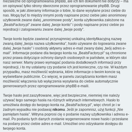
niezależne od oprogramowania phpBB, ale ich ten dokument nie dotyczy – ma
on opisywać tylko strony stworzone przez oprogramowanie phpBB. Drugi
sposób, w jaki zbieramy informacje o tobie, to dane wysyłane przez ciebie do
nas. Mogą być to między innymi posty napisane przez ciebie jako anonimowy
użytkownik zwane dalej „anonimowe posty”, konta użytkownika założone na
„BeatsFactory.pl” zwane dalej „twoje konto” i posty napisane przez ciebie po
rejestracji i zalogowaniu zwane dalej „twoje posty”.
Twoje konto będzie zawierać przynajmniej unikalną identyfikacyjną nazwę
zwaną dalej „twoja nazwa użytkownika”, hasło używane do logowania zwane
dalej „twoje hasło” i osobisty aktywny adres e-mail zwany dalej „twój adres e-
mail”. Informacje podane dla twojego konta na „BeatsFactory.pl” są chronione
przez prawa dotyczące ochrony danych osobowych w państwie, w którym stoi
nasz serwer. Mamy prawo wymagać podania dodatkowych informacji przy
rejestracji, i to my ustalamy czy podanie ich jest konieczne, czy nie. W każdym
przypadku, masz możliwość wybrania, które informacje o twoim koncie są
wyświetlane publicznie. Co więcej, w panelu zarządzania kontem masz
możliwość włączenia lub wyłączenia wysyłania do ciebie automatycznie
generowanych przez oprogramowanie phpBB e-maili.
Twoje hasło jest zaszyfrowane, więc jest bezpieczne, niemniej nie należy
używać tego samego hasła na różnych witrynach internetowych. Hasło to
umożliwia dostęp do twojego konta na „BeatsFactory.pl”, więc chroń je i w
żadnym wypadku nie podawaj
nikomu
. Jeśli je zapomnisz, użyj funkcji „Nie
pamiętam hasła”. Witryna poprosi cię o podanie nazwy użytkownika i adresu e-
mail. Po podaniu tych danych zostanie wygenerowane nowe hasło i przesłane
na podany przez ciebie adres e-mail. Umożliwi ono odzyskanie dostępu do
twojego konta.