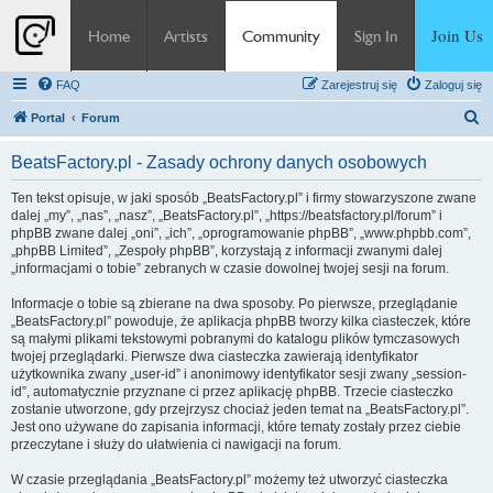
Join Us
Home
Artists
Community
Sign In
FAQ
Zarejestruj się
Zaloguj się
S
Portal
Forum
z
BeatsFactory.pl - Zasady ochrony danych osobowych
u
k
Ten tekst opisuje, w jaki sposób „BeatsFactory.pl” i firmy stowarzyszone zwane
dalej „my”, „nas”, „nasz”, „BeatsFactory.pl”, „https://beatsfactory.pl/forum” i
a
phpBB zwane dalej „oni”, „ich”, „oprogramowanie phpBB”, „www.phpbb.com”,
j
„phpBB Limited”, „Zespoły phpBB”, korzystają z informacji zwanymi dalej
„informacjami o tobie” zebranych w czasie dowolnej twojej sesji na forum.
Informacje o tobie są zbierane na dwa sposoby. Po pierwsze, przeglądanie
„BeatsFactory.pl” powoduje, że aplikacja phpBB tworzy kilka ciasteczek, które
są małymi plikami tekstowymi pobranymi do katalogu plików tymczasowych
twojej przeglądarki. Pierwsze dwa ciasteczka zawierają identyfikator
użytkownika zwany „user-id” i anonimowy identyfikator sesji zwany „session-
id”, automatycznie przyznane ci przez aplikację phpBB. Trzecie ciasteczko
zostanie utworzone, gdy przejrzysz chociaż jeden temat na „BeatsFactory.pl”.
Jest ono używane do zapisania informacji, które tematy zostały przez ciebie
przeczytane i służy do ułatwienia ci nawigacji na forum.
W czasie przeglądania „BeatsFactory.pl” możemy też utworzyć ciasteczka