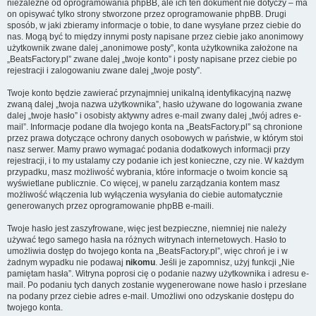
niezależne od oprogramowania phpBB, ale ich ten dokument nie dotyczy – ma
on opisywać tylko strony stworzone przez oprogramowanie phpBB. Drugi
sposób, w jaki zbieramy informacje o tobie, to dane wysyłane przez ciebie do
nas. Mogą być to między innymi posty napisane przez ciebie jako anonimowy
użytkownik zwane dalej „anonimowe posty”, konta użytkownika założone na
„BeatsFactory.pl” zwane dalej „twoje konto” i posty napisane przez ciebie po
rejestracji i zalogowaniu zwane dalej „twoje posty”.
Twoje konto będzie zawierać przynajmniej unikalną identyfikacyjną nazwę
zwaną dalej „twoja nazwa użytkownika”, hasło używane do logowania zwane
dalej „twoje hasło” i osobisty aktywny adres e-mail zwany dalej „twój adres e-
mail”. Informacje podane dla twojego konta na „BeatsFactory.pl” są chronione
przez prawa dotyczące ochrony danych osobowych w państwie, w którym stoi
nasz serwer. Mamy prawo wymagać podania dodatkowych informacji przy
rejestracji, i to my ustalamy czy podanie ich jest konieczne, czy nie. W każdym
przypadku, masz możliwość wybrania, które informacje o twoim koncie są
wyświetlane publicznie. Co więcej, w panelu zarządzania kontem masz
możliwość włączenia lub wyłączenia wysyłania do ciebie automatycznie
generowanych przez oprogramowanie phpBB e-maili.
Twoje hasło jest zaszyfrowane, więc jest bezpieczne, niemniej nie należy
używać tego samego hasła na różnych witrynach internetowych. Hasło to
umożliwia dostęp do twojego konta na „BeatsFactory.pl”, więc chroń je i w
żadnym wypadku nie podawaj
nikomu
. Jeśli je zapomnisz, użyj funkcji „Nie
pamiętam hasła”. Witryna poprosi cię o podanie nazwy użytkownika i adresu e-
mail. Po podaniu tych danych zostanie wygenerowane nowe hasło i przesłane
na podany przez ciebie adres e-mail. Umożliwi ono odzyskanie dostępu do
twojego konta.