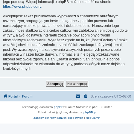
jego pomocą. Więcej informacji o phpBB można znaleźć na stronie
https://www.phpbb.com/
.
Akceptujesz zakaz publikowania wypowiedzi o charakterze obraźliwym,
oszczerczym, propagującym treści niezgodne z polskim prawem lub
naruszającym cudze prawa autorskie i dobra osobiste. Naruszenie tego
zakazu może skutkować dla ciebie całkowitym zablokowaniem dostępu do tej
witryny, a twój dostawca internetu zostanie powiadomiony o twoim
niewłaściwym zachowaniu. Wyrażasz zgodę na to, że „BeatsFactory.pl” może
w każdej chwili usunąć, zmienić, przenieść lub zamknąć każdy twój temat,
post. Wyrażasz zgodę na zapisywanie wszystkich podanych przez ciebie
informacji w naszej bazie danych. Informacje te nie będą przekazywane
nikomu bez twojej zgody, ale ani „BeatsFactory.pl”, ani phpBB nie ponosi
odpowiedzialności za włamania do witryny, podczas których może dojść do
kradzieży danych.
Portal
Forum
Strefa czasowa
UTC+02:00
Technologię dostarcza
phpBB
® Forum Software © phpBB Limited
Polski pakiet językowy dostarcza
phpBB.pl
Zasady ochrony danych osobowych
|
Regulamin