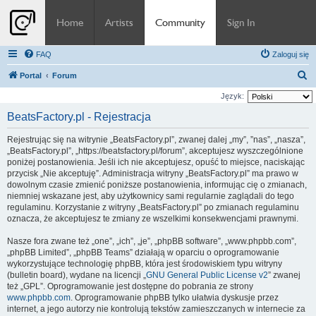
Home
Artists
Community
Sign In
FAQ
Zaloguj się
S
Portal
Forum
z
Język:
u
BeatsFactory.pl - Rejestracja
k
Rejestrując się na witrynie „BeatsFactory.pl”, zwanej dalej „my”, ”nas”, „nasza”,
a
„BeatsFactory.pl”, „https://beatsfactory.pl/forum”, akceptujesz wyszczególnione
j
poniżej postanowienia. Jeśli ich nie akceptujesz, opuść to miejsce, naciskając
przycisk „Nie akceptuję”. Administracja witryny „BeatsFactory.pl” ma prawo w
dowolnym czasie zmienić poniższe postanowienia, informując cię o zmianach,
niemniej wskazane jest, aby użytkownicy sami regularnie zaglądali do tego
regulaminu. Korzystanie z witryny „BeatsFactory.pl” po zmianach regulaminu
oznacza, że akceptujesz te zmiany ze wszelkimi konsekwencjami prawnymi.
Nasze fora zwane też „one”, „ich”, „je”, „phpBB software”, „www.phpbb.com”,
„phpBB Limited”, „phpBB Teams” działają w oparciu o oprogramowanie
wykorzystujące technologię phpBB, która jest środowiskiem typu witryny
(bulletin board), wydane na licencji „
GNU General Public License v2
” zwanej
też „GPL”. Oprogramowanie jest dostępne do pobrania ze strony
www.phpbb.com
. Oprogramowanie phpBB tylko ułatwia dyskusje przez
internet, a jego autorzy nie kontrolują tekstów zamieszczanych w internecie za