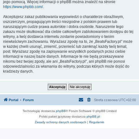
jego pomocą. Więcej informacji o phpBB można znaleźć na stronie
https://www.phpbb.com/
.
Akceptujesz zakaz publikowania wypowiedzi o charakterze obraźliwym,
oszczerczym, propagującym treści niezgodne z polskim prawem lub
naruszającym cudze prawa autorskie i dobra osobiste. Naruszenie tego
zakazu może skutkować dla ciebie całkowitym zablokowaniem dostępu do tej
witryny, a twój dostawca internetu zostanie powiadomiony o twoim
niewłaściwym zachowaniu. Wyrażasz zgodę na to, że „BeatsFactory.pl” może
w każdej chwili usunąć, zmienić, przenieść lub zamknąć każdy twój temat,
post. Wyrażasz zgodę na zapisywanie wszystkich podanych przez ciebie
informacji w naszej bazie danych. Informacje te nie będą przekazywane
nikomu bez twojej zgody, ale ani „BeatsFactory.pl”, ani phpBB nie ponosi
odpowiedzialności za włamania do witryny, podczas których może dojść do
kradzieży danych.
Portal
Forum
Strefa czasowa
UTC+02:00
Technologię dostarcza
phpBB
® Forum Software © phpBB Limited
Polski pakiet językowy dostarcza
phpBB.pl
Zasady ochrony danych osobowych
|
Regulamin