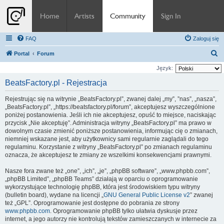
Home
Artists
Community
Sign In
FAQ
Zaloguj się
S
Portal
Forum
z
Język:
u
BeatsFactory.pl - Rejestracja
k
Rejestrując się na witrynie „BeatsFactory.pl”, zwanej dalej „my”, ”nas”, „nasza”,
a
„BeatsFactory.pl”, „https://beatsfactory.pl/forum”, akceptujesz wyszczególnione
j
poniżej postanowienia. Jeśli ich nie akceptujesz, opuść to miejsce, naciskając
przycisk „Nie akceptuję”. Administracja witryny „BeatsFactory.pl” ma prawo w
dowolnym czasie zmienić poniższe postanowienia, informując cię o zmianach,
niemniej wskazane jest, aby użytkownicy sami regularnie zaglądali do tego
regulaminu. Korzystanie z witryny „BeatsFactory.pl” po zmianach regulaminu
oznacza, że akceptujesz te zmiany ze wszelkimi konsekwencjami prawnymi.
Nasze fora zwane też „one”, „ich”, „je”, „phpBB software”, „www.phpbb.com”,
„phpBB Limited”, „phpBB Teams” działają w oparciu o oprogramowanie
wykorzystujące technologię phpBB, która jest środowiskiem typu witryny
(bulletin board), wydane na licencji „
GNU General Public License v2
” zwanej
też „GPL”. Oprogramowanie jest dostępne do pobrania ze strony
www.phpbb.com
. Oprogramowanie phpBB tylko ułatwia dyskusje przez
internet, a jego autorzy nie kontrolują tekstów zamieszczanych w internecie za