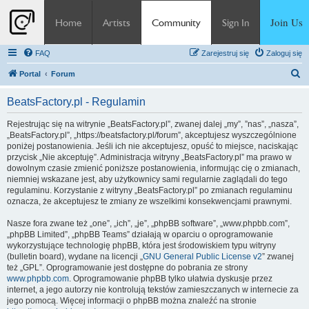
Join Us
Home
Artists
Community
Sign In
FAQ
Zarejestruj się
Zaloguj się
S
Portal
Forum
z
BeatsFactory.pl - Regulamin
u
k
Rejestrując się na witrynie „BeatsFactory.pl”, zwanej dalej „my”, ”nas”, „nasza”,
„BeatsFactory.pl”, „https://beatsfactory.pl/forum”, akceptujesz wyszczególnione
a
poniżej postanowienia. Jeśli ich nie akceptujesz, opuść to miejsce, naciskając
j
przycisk „Nie akceptuję”. Administracja witryny „BeatsFactory.pl” ma prawo w
dowolnym czasie zmienić poniższe postanowienia, informując cię o zmianach,
niemniej wskazane jest, aby użytkownicy sami regularnie zaglądali do tego
regulaminu. Korzystanie z witryny „BeatsFactory.pl” po zmianach regulaminu
oznacza, że akceptujesz te zmiany ze wszelkimi konsekwencjami prawnymi.
Nasze fora zwane też „one”, „ich”, „je”, „phpBB software”, „www.phpbb.com”,
„phpBB Limited”, „phpBB Teams” działają w oparciu o oprogramowanie
wykorzystujące technologię phpBB, która jest środowiskiem typu witryny
(bulletin board), wydane na licencji „
GNU General Public License v2
” zwanej
też „GPL”. Oprogramowanie jest dostępne do pobrania ze strony
www.phpbb.com
. Oprogramowanie phpBB tylko ułatwia dyskusje przez
internet, a jego autorzy nie kontrolują tekstów zamieszczanych w internecie za
jego pomocą. Więcej informacji o phpBB można znaleźć na stronie