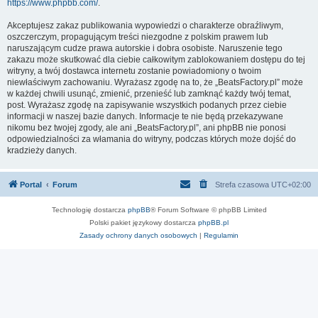
https://www.phpbb.com/
.
Akceptujesz zakaz publikowania wypowiedzi o charakterze obraźliwym,
oszczerczym, propagującym treści niezgodne z polskim prawem lub
naruszającym cudze prawa autorskie i dobra osobiste. Naruszenie tego
zakazu może skutkować dla ciebie całkowitym zablokowaniem dostępu do tej
witryny, a twój dostawca internetu zostanie powiadomiony o twoim
niewłaściwym zachowaniu. Wyrażasz zgodę na to, że „BeatsFactory.pl” może
w każdej chwili usunąć, zmienić, przenieść lub zamknąć każdy twój temat,
post. Wyrażasz zgodę na zapisywanie wszystkich podanych przez ciebie
informacji w naszej bazie danych. Informacje te nie będą przekazywane
nikomu bez twojej zgody, ale ani „BeatsFactory.pl”, ani phpBB nie ponosi
odpowiedzialności za włamania do witryny, podczas których może dojść do
kradzieży danych.
Portal
Forum
Strefa czasowa
UTC+02:00
Technologię dostarcza
phpBB
® Forum Software © phpBB Limited
Polski pakiet językowy dostarcza
phpBB.pl
Zasady ochrony danych osobowych
|
Regulamin