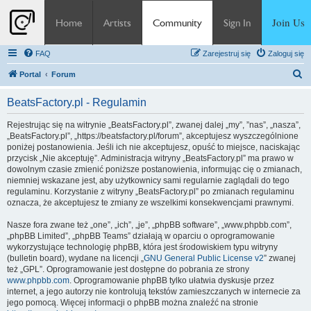
Join Us
Home
Artists
Community
Sign In
FAQ
Zarejestruj się
Zaloguj się
S
Portal
Forum
z
BeatsFactory.pl - Regulamin
u
k
Rejestrując się na witrynie „BeatsFactory.pl”, zwanej dalej „my”, ”nas”, „nasza”,
„BeatsFactory.pl”, „https://beatsfactory.pl/forum”, akceptujesz wyszczególnione
a
poniżej postanowienia. Jeśli ich nie akceptujesz, opuść to miejsce, naciskając
j
przycisk „Nie akceptuję”. Administracja witryny „BeatsFactory.pl” ma prawo w
dowolnym czasie zmienić poniższe postanowienia, informując cię o zmianach,
niemniej wskazane jest, aby użytkownicy sami regularnie zaglądali do tego
regulaminu. Korzystanie z witryny „BeatsFactory.pl” po zmianach regulaminu
oznacza, że akceptujesz te zmiany ze wszelkimi konsekwencjami prawnymi.
Nasze fora zwane też „one”, „ich”, „je”, „phpBB software”, „www.phpbb.com”,
„phpBB Limited”, „phpBB Teams” działają w oparciu o oprogramowanie
wykorzystujące technologię phpBB, która jest środowiskiem typu witryny
(bulletin board), wydane na licencji „
GNU General Public License v2
” zwanej
też „GPL”. Oprogramowanie jest dostępne do pobrania ze strony
www.phpbb.com
. Oprogramowanie phpBB tylko ułatwia dyskusje przez
internet, a jego autorzy nie kontrolują tekstów zamieszczanych w internecie za
jego pomocą. Więcej informacji o phpBB można znaleźć na stronie