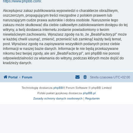
https://www.phpbb.com/
.
Akceptujesz zakaz publikowania wypowiedzi o charakterze obraźliwym,
oszczerczym, propagującym treści niezgodne z polskim prawem lub
naruszającym cudze prawa autorskie i dobra osobiste. Naruszenie tego
zakazu może skutkować dla ciebie całkowitym zablokowaniem dostępu do tej
witryny, a twój dostawca internetu zostanie powiadomiony o twoim
niewłaściwym zachowaniu. Wyrażasz zgodę na to, że „BeatsFactory.pl” może
w każdej chwili usunąć, zmienić, przenieść lub zamknąć każdy twój temat,
post. Wyrażasz zgodę na zapisywanie wszystkich podanych przez ciebie
informacji w naszej bazie danych. Informacje te nie będą przekazywane
nikomu bez twojej zgody, ale ani „BeatsFactory.pl”, ani phpBB nie ponosi
odpowiedzialności za włamania do witryny, podczas których może dojść do
kradzieży danych.
Portal
Forum
Strefa czasowa
UTC+02:00
Technologię dostarcza
phpBB
® Forum Software © phpBB Limited
Polski pakiet językowy dostarcza
phpBB.pl
Zasady ochrony danych osobowych
|
Regulamin