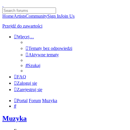
Home
Artists
Community
Sign In
Join Us
Przejdź do zawartości
Więcej…
Tematy bez odpowiedzi
Aktywne tematy
Szukaj
FAQ
Zaloguj się
Zarejestruj się
Portal
Forum
Muzyka
Szukaj
Muzyka