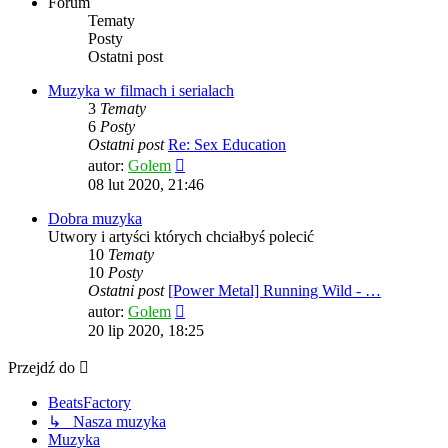
Forum
Tematy
Posty
Ostatni post
Muzyka w filmach i serialach
3
Tematy
6
Posty
Ostatni post
Re: Sex Education
Wyświetl
autor:
Golem
najnowszy
08 lut 2020, 21:46
post
Dobra muzyka
Utwory i artyści których chciałbyś polecić
10
Tematy
10
Posty
Ostatni post
[Power Metal] Running Wild - …
Wyświetl
autor:
Golem
najnowszy
20 lip 2020, 18:25
post
Przejdź do
BeatsFactory
↳ Nasza muzyka
Muzyka