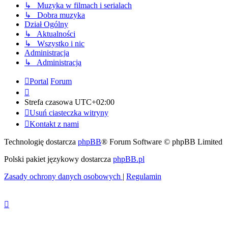
↳ Muzyka w filmach i serialach
↳ Dobra muzyka
Dział Ogólny
↳ Aktualności
↳ Wszystko i nic
Administracja
↳ Administracja
Portal
Forum
Strefa czasowa
UTC+02:00
Usuń ciasteczka witryny
Kontakt z nami
Technologię dostarcza
phpBB
® Forum Software © phpBB Limited
Polski pakiet językowy dostarcza
phpBB.pl
Zasady ochrony danych osobowych
|
Regulamin