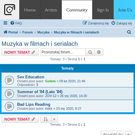
Join Us
Home
Artists
Community
Sign In
FAQ
Zarejestruj się
Zaloguj się
S
Portal
Forum
Muzyka
Muzyka w filmach i serialach
z
Muzyka w filmach i serialach
u
Szukaj
Wyszukiwanie z
NOWY TEMAT
k
Tematy: 3 • Strona
1
z
1
a
Tematy
j
Sex Education
Ostatni post autor:
Golem
«
08 lut 2020, 21:46
Odpowiedzi:
3
Summer of '84 (Lato '84)
Ostatni post autor:
ZDV-12
«
26 sty 2020, 14:20
Bad Lips Reading
Ostatni post autor:
irekk
«
23 sty 2020, 8:27
NOWY TEMAT
Tematy: 3 • Strona
1
z
1
Przejdź do