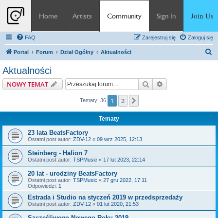
Join Us
Home
Artists
Community
Sign In
FAQ
Zarejestruj się
Zaloguj się
S
Portal
Forum
Dział Ogólny
Aktualności
z
Aktualności
u
Szukaj
Wyszukiwanie z
NOWY TEMAT
k
a
1
2
Następna
Tematy: 36
j
Tematy
23 lata BeatsFactory
Ostatni post autor:
ZDV-12
«
09 wrz 2025, 12:13
Steinberg - Halion 7
Ostatni post autor:
TSPMusic
«
17 lut 2023, 22:14
20 lat - urodziny BeatsFactory
Ostatni post autor:
TSPMusic
«
27 gru 2022, 17:11
Odpowiedzi:
1
Estrada i Studio na styczeń 2019 w przedsprzedaży
Ostatni post autor:
ZDV-12
«
01 lut 2020, 21:53
Szczęśliwego Nowego Roku 2019