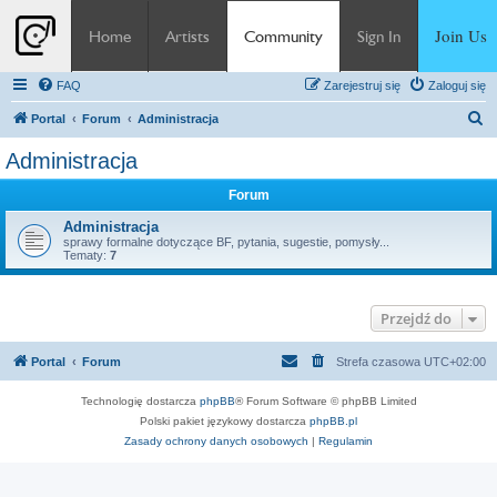
Join Us
Home
Artists
Community
Sign In
FAQ
Zarejestruj się
Zaloguj się
S
Portal
Forum
Administracja
z
Administracja
u
Forum
k
a
Administracja
sprawy formalne dotyczące BF, pytania, sugestie, pomysły...
j
Tematy:
7
Przejdź do
Portal
Forum
Strefa czasowa
UTC+02:00
Technologię dostarcza
phpBB
® Forum Software © phpBB Limited
Polski pakiet językowy dostarcza
phpBB.pl
Zasady ochrony danych osobowych
|
Regulamin