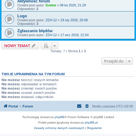
Aktywność forum
Ostatni post autor:
Golem
«
08 lut 2020, 21:29
Odpowiedzi:
2
Logo
Ostatni post autor:
ZDV-12
«
19 sty 2020, 20:08
Odpowiedzi:
3
Zgłaszanie błędów
Ostatni post autor:
ZDV-12
«
17 wrz 2018, 21:54
NOWY TEMAT
Tematy: 7 • Strona
1
z
1
Przejdź do
TWOJE UPRAWNIENIA NA TYM FORUM
Nie możesz
tworzyć nowych tematów
Nie możesz
odpowiadać w tematach
Nie możesz
zmieniać swoich postów
Nie możesz
usuwać swoich postów
Nie możesz
dodawać załączników
Portal
Forum
Strefa czasowa
UTC+02:00
Technologię dostarcza
phpBB
® Forum Software © phpBB Limited
Polski pakiet językowy dostarcza
phpBB.pl
Zasady ochrony danych osobowych
|
Regulamin