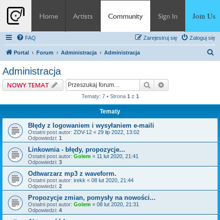
Join Us
Home
Artists
Community
Sign In
FAQ
Zarejestruj się
Zaloguj się
S
Portal
Forum
Administracja
Administracja
z
Administracja
u
Szukaj
Wyszukiwanie z
NOWY TEMAT
k
Tematy: 7 • Strona
1
z
1
a
Tematy
j
Błędy z logowaniem i wysyłaniem e-maili
Ostatni post autor:
ZDV-12
«
29 lip 2022, 13:02
Odpowiedzi:
1
Linkownia - błędy, propozycje...
Ostatni post autor:
Golem
«
11 lut 2020, 21:41
Odpowiedzi:
3
Odtwarzarz mp3 z waveform.
Ostatni post autor:
irekk
«
08 lut 2020, 21:44
Odpowiedzi:
2
Propozycje zmian, pomysły na nowości...
Ostatni post autor:
Golem
«
08 lut 2020, 21:31
Odpowiedzi:
4