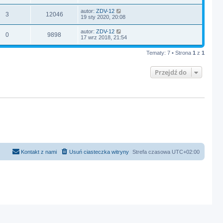
autor:
ZDV-12
3
12046
19 sty 2020, 20:08
autor:
ZDV-12
0
9898
17 wrz 2018, 21:54
Tematy: 7 • Strona
1
z
1
Przejdź do
Kontakt z nami
Usuń ciasteczka witryny
Strefa czasowa
UTC+02:00