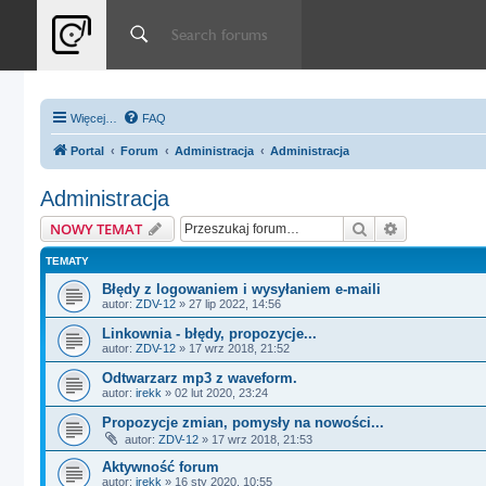
Więcej…
FAQ
Portal
Forum
Administracja
Administracja
Administracja
Szukaj
Wyszukiwan
NOWY TEMAT
TEMATY
Błędy z logowaniem i wysyłaniem e-maili
autor:
ZDV-12
»
27 lip 2022, 14:56
Linkownia - błędy, propozycje...
autor:
ZDV-12
»
17 wrz 2018, 21:52
Odtwarzarz mp3 z waveform.
autor:
irekk
»
02 lut 2020, 23:24
Propozycje zmian, pomysły na nowości...
autor:
ZDV-12
»
17 wrz 2018, 21:53
Aktywność forum
autor:
irekk
»
16 sty 2020, 10:55