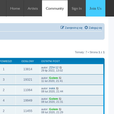
Join Us
Home
Artists
Community
Sign In
Zarejestruj się
Zaloguj się
Tematy: 7 • Strona
1
z
1
POWIEDZI
ODSŁONY
OSTATNI POST
autor:
ZDV-12
1
13814
29 lip 2022, 13:02
autor:
Golem
3
19321
11 lut 2020, 21:41
autor:
irekk
2
11064
08 lut 2020, 21:44
autor:
Golem
4
19949
08 lut 2020, 21:31
autor:
Golem
2
11455
08 lut 2020, 21:29