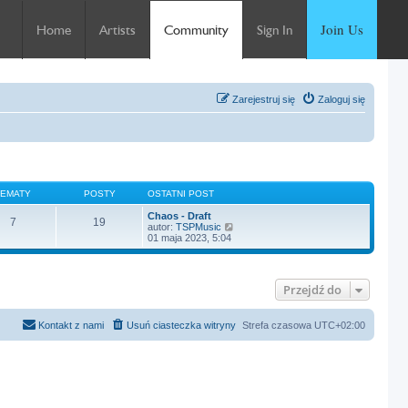
Join Us
Home
Artists
Community
Sign In
Zarejestruj się
Zaloguj się
TEMATY
POSTY
OSTATNI POST
Chaos - Draft
7
19
W
autor:
TSPMusic
y
01 maja 2023, 5:04
ś
w
i
e
Przejdź do
t
l
n
a
Kontakt z nami
Usuń ciasteczka witryny
Strefa czasowa
UTC+02:00
j
n
o
w
s
z
y