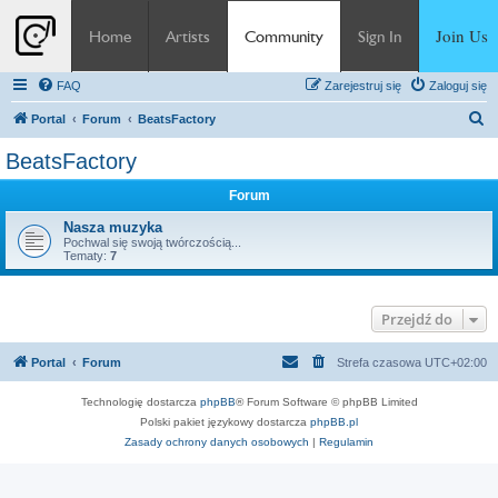
Join Us
Home
Artists
Community
Sign In
FAQ
Zarejestruj się
Zaloguj się
S
Portal
Forum
BeatsFactory
z
BeatsFactory
u
Forum
k
a
Nasza muzyka
Pochwal się swoją twórczością...
j
Tematy:
7
Przejdź do
Portal
Forum
Strefa czasowa
UTC+02:00
Technologię dostarcza
phpBB
® Forum Software © phpBB Limited
Polski pakiet językowy dostarcza
phpBB.pl
Zasady ochrony danych osobowych
|
Regulamin