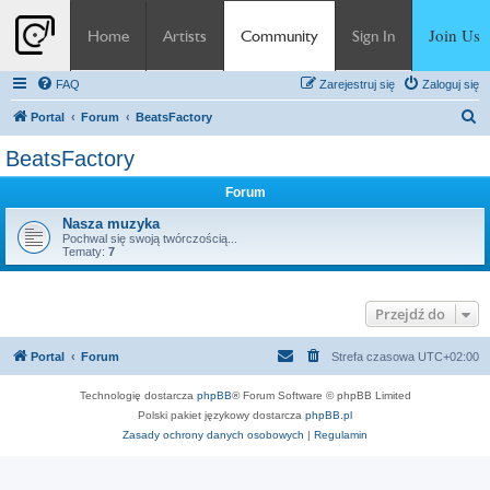
Join Us
Home
Artists
Community
Sign In
FAQ
Zarejestruj się
Zaloguj się
S
Portal
Forum
BeatsFactory
z
BeatsFactory
u
Forum
k
a
Nasza muzyka
Pochwal się swoją twórczością...
j
Tematy:
7
Przejdź do
Portal
Forum
Strefa czasowa
UTC+02:00
Technologię dostarcza
phpBB
® Forum Software © phpBB Limited
Polski pakiet językowy dostarcza
phpBB.pl
Zasady ochrony danych osobowych
|
Regulamin