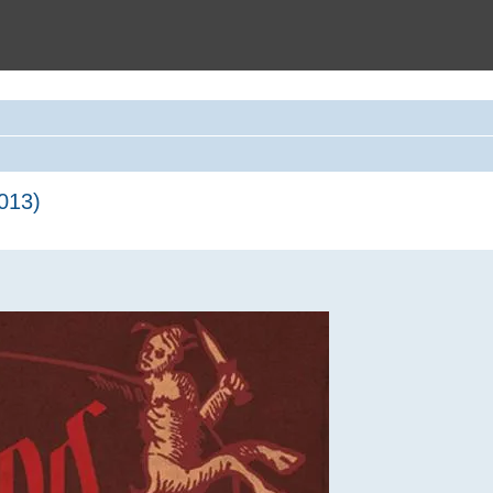
013)
zukiwanie zaawansowane