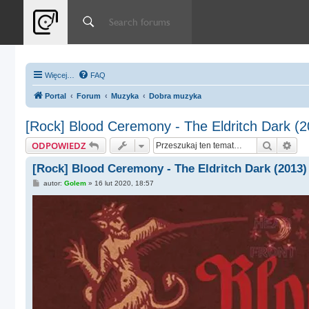
Więcej…
FAQ
Portal
Forum
Muzyka
Dobra muzyka
[Rock] Blood Ceremony - The Eldritch Dark (2
Szukaj
Wys
ODPOWIEDZ
[Rock] Blood Ceremony - The Eldritch Dark (2013)
P
autor:
Golem
»
16 lut 2020, 18:57
o
s
t