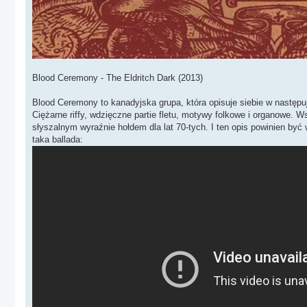
Blood Ceremony - The Eldritch Dark (2013)
Blood Ceremony to kanadyjska grupa, która opisuje siebie w następu
Ciężarne riffy, wdzięczne partie fletu, motywy folkowe i organowe
słyszalnym wyraźnie hołdem dla lat 70-tych. I ten opis powinien b
taka ballada: