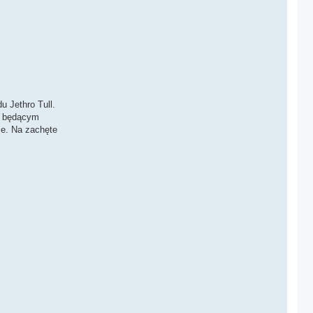
u Jethro Tull.
em będącym
ze. Na zachęte