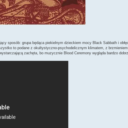
jący sposób: grupa będąca piekielnym dzieckiem mocy Black Sabbath i obłęd
. Wszystko to podane z okultystyczno-psychodelicznym klimatem, z brzmieni
yć wystarczającą zachęta, bo muzycznie Blood Ceremony wygląda bardzo dobr