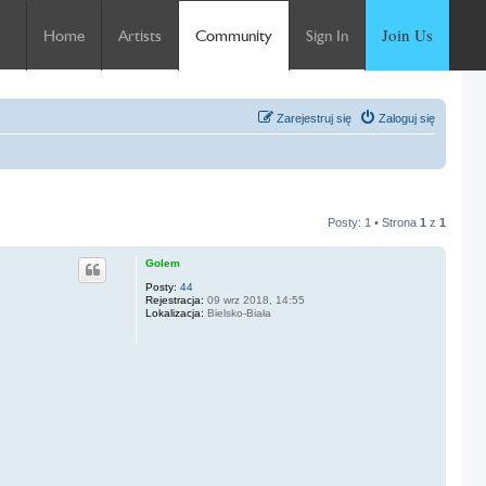
Join Us
Home
Artists
Community
Sign In
Zarejestruj się
Zaloguj się
Posty: 1 • Strona
1
z
1
Golem
Posty:
44
Rejestracja:
09 wrz 2018, 14:55
Lokalizacja:
Bielsko-Biała