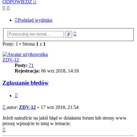
ODPOWIEDZ
Podgląd wydruku
Wyszukiwanie
Szukaj
zaawansowane
Posty: 1 • Strona
1
z
1
ZDV-12
Posty:
71
Rejestracja:
06 wrz 2018, 14:16
Zgłaszanie błędów
Cytuj
Post
autor:
ZDV-12
»
17 wrz 2018, 21:54
Jeżeli natraficie na jakiś błąd w działaniu forum lub strony www
proszę wpisujcie to tutaj w temacie.
Na
górę