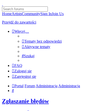
Home
Artists
Community
Sign In
Join Us
Przejdź do zawartości
Więcej…
Tematy bez odpowiedzi
Aktywne tematy
Szukaj
FAQ
Zaloguj się
Zarejestruj się
Portal
Forum
Administracja
Administracja
Szukaj
Zgłaszanie błędów