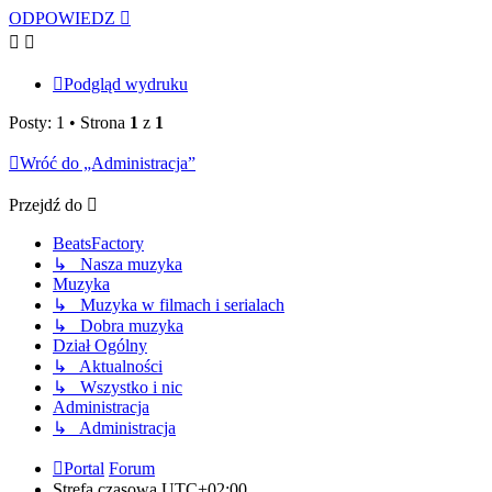
ODPOWIEDZ
Podgląd wydruku
Posty: 1 • Strona
1
z
1
Wróć do „Administracja”
Przejdź do
BeatsFactory
↳ Nasza muzyka
Muzyka
↳ Muzyka w filmach i serialach
↳ Dobra muzyka
Dział Ogólny
↳ Aktualności
↳ Wszystko i nic
Administracja
↳ Administracja
Portal
Forum
Strefa czasowa
UTC+02:00