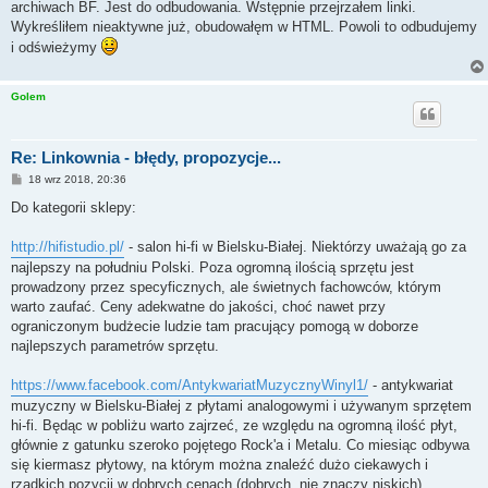
archiwach BF. Jest do odbudowania. Wstępnie przejrzałem linki.
Wykreśliłem nieaktywne już, obudowałęm w HTML. Powoli to odbudujemy
i odświeżymy
Golem
Re: Linkownia - błędy, propozycje...
P
18 wrz 2018, 20:36
o
s
Do kategorii sklepy:
t
http://hifistudio.pl/
- salon hi-fi w Bielsku-Białej. Niektórzy uważają go za
najlepszy na południu Polski. Poza ogromną ilością sprzętu jest
prowadzony przez specyficznych, ale świetnych fachowców, którym
warto zaufać. Ceny adekwatne do jakości, choć nawet przy
ograniczonym budżecie ludzie tam pracujący pomogą w doborze
najlepszych parametrów sprzętu.
https://www.facebook.com/AntykwariatMuzycznyWinyl1/
- antykwariat
muzyczny w Bielsku-Białej z płytami analogowymi i używanym sprzętem
hi-fi. Będąc w pobliżu warto zajrzeć, ze względu na ogromną ilość płyt,
głównie z gatunku szeroko pojętego Rock'a i Metalu. Co miesiąc odbywa
się kiermasz płytowy, na którym można znaleźć dużo ciekawych i
rzadkich pozycji w dobrych cenach (dobrych, nie znaczy niskich).