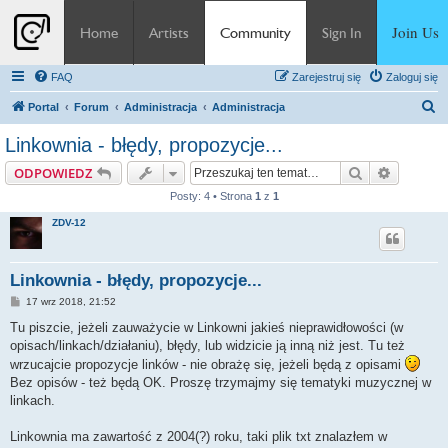
Join Us
Home
Artists
Community
Sign In
FAQ
Zarejestruj się
Zaloguj się
S
Portal
Forum
Administracja
Administracja
z
Linkownia - błędy, propozycje...
u
Szukaj
Wyszuki
ODPOWIEDZ
k
Posty: 4 • Strona
1
z
1
a
ZDV-12
j
Linkownia - błędy, propozycje...
P
17 wrz 2018, 21:52
o
s
Tu piszcie, jeżeli zauważycie w Linkowni jakieś nieprawidłowości (w
t
opisach/linkach/działaniu), błędy, lub widzicie ją inną niż jest. Tu też
wrzucajcie propozycje linków - nie obrażę się, jeżeli będą z opisami
Bez opisów - też będą OK. Proszę trzymajmy się tematyki muzycznej w
linkach.
Linkownia ma zawartość z 2004(?) roku, taki plik txt znalazłem w