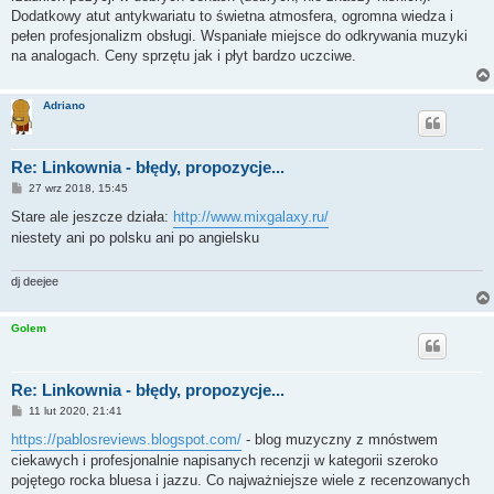
Dodatkowy atut antykwariatu to świetna atmosfera, ogromna wiedza i
pełen profesjonalizm obsługi. Wspaniałe miejsce do odkrywania muzyki
na analogach. Ceny sprzętu jak i płyt bardzo uczciwe.
Adriano
Re: Linkownia - błędy, propozycje...
P
27 wrz 2018, 15:45
o
s
Stare ale jeszcze działa:
http://www.mixgalaxy.ru/
t
niestety ani po polsku ani po angielsku
dj deejee
Golem
Re: Linkownia - błędy, propozycje...
P
11 lut 2020, 21:41
o
s
https://pablosreviews.blogspot.com/
- blog muzyczny z mnóstwem
t
ciekawych i profesjonalnie napisanych recenzji w kategorii szeroko
pojętego rocka bluesa i jazzu. Co najważniejsze wiele z recenzowanych