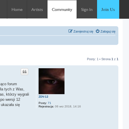
Join Us
Home
Artists
Community
Sign In
Zarejestruj się
Zaloguj się
Posty: 1 • Strona
1
z
1
żąco forum
dla tych z Was,
as, którzy wygrali
ZDV-12
po wersji 12
Posty:
71
 ukazała się
Rejestracja:
06 wrz 2018, 14:16