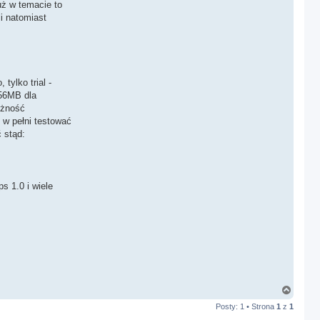
uż w temacie to
i natomiast
tylko trial -
656MB dla
ożność
 w pełni testować
 stąd:
s 1.0 i wiele
N
a
Posty: 1 • Strona
1
z
1
g
ó