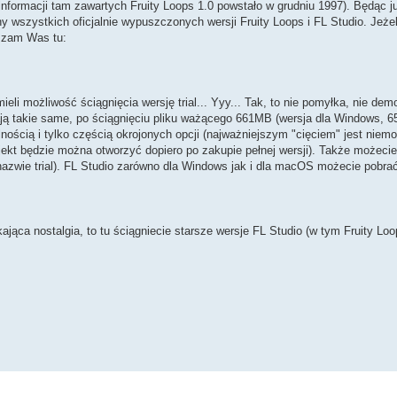
 informacji tam zawartych Fruity Loops 1.0 powstało w grudniu 1997). Będąc j
wszystkich oficjalnie wypuszczonych wersji Fruity Loops i FL Studio. Jeżel
szam Was tu:
i możliwość ściągnięcia wersję trial... Yyy... Tak, to nie pomyłka, nie demo, 
ją takie same, po ściągnięciu pliku ważącego 661MB (wersja dla Windows, 
nością i tylko częścią okrojonych opcji (najważniejszym "cięciem" jest niem
ojekt będzie można otworzyć dopiero po zakupie pełnej wersji). Także możecie
azwie trial). FL Studio zarówno dla Windows jak i dla macOS możecie pobrać
ąca nostalgia, to tu ściągniecie starsze wersje FL Studio (w tym Fruity Loop