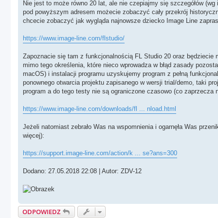
Nie jest to może równo 20 lat, ale nie czepiajmy się szczegółów (wg
pod powyższym adresem możecie zobaczyć cały przekrój historyczny 
chcecie zobaczyć jak wygląda najnowsze dziecko Image Line zapra
https://www.image-line.com/flstudio/
Zapoznacie się tam z funkcjonalnością FL Studio 20 oraz będziecie miel
mimo tego określenia, które nieco wprowadza w błąd zasady pozosta
macOS) i instalacji programu uzyskujemy program z pełną funkcjonal
ponownego otwarcia projektu zapisanego w wersji trial/demo, taki pr
program a do tego testy nie są ograniczone czasowo (co zaprzecza n
https://www.image-line.com/downloads/fl ... nload.html
Jeżeli natomiast zebrało Was na wspomnienia i ogarnęła Was przenikaj
więcej):
https://support.image-line.com/action/k ... se?ans=300
Dodano: 27.05.2018 22:08 | Autor: ZDV-12
ODPOWIEDZ