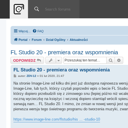
Więcej…
FAQ
Portal
Forum
Dział Ogólny
Aktualności
FL Studio 20 - premiera oraz wspomnienia
Szukaj
Wys
ODPOWIEDZ
FL Studio 20 - premiera oraz wspomnienia
P
autor:
ZDV-12
»
01 lut 2020, 21:47
o
s
Na stronie Image-Line od kilku dni jest już dostępna najnowsza wers
t
Image-Line, lub tych, którzy czytali poprzedni wpis o becie FL Stu
którzy dopiero przebudzili się z zimowego snu (lepiej późno niż wcal
roczną wycieczkę na księżyc i wczoraj dopiero stamtąd wrócili spies
serwują nam... FL Studio 20. I mimo, że zmian w nowej wersji jest spo
pierwsza wersja tego świetnego programu do tworzenia muzyki, zwane
https://www.image-line.com/flstudio/his ... -studio-10