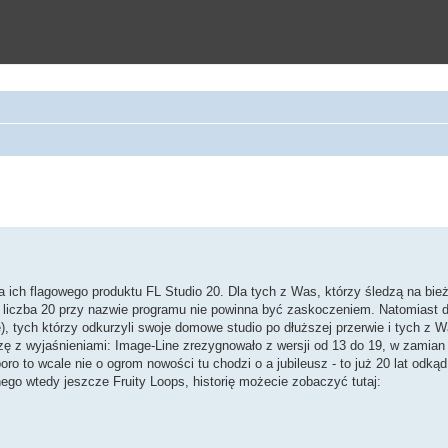
zukiwanie zaawansowane
ja ich flagowego produktu FL Studio 20. Dla tych z Was, którzy śledzą na bie
dio liczba 20 przy nazwie programu nie powinna być zaskoczeniem. Natomiast 
e), tych którzy odkurzyli swoje domowe studio po dłuższej przerwie i tych z W
zę z wyjaśnieniami: Image-Line zrezygnowało z wersji od 13 do 19, w zamian 
ro to wcale nie o ogrom nowości tu chodzi o a jubileusz - to już 20 lat odkąd
go wtedy jeszcze Fruity Loops, historię możecie zobaczyć tutaj: