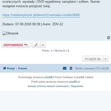
scenicznych, wywiady i DVD wypełniony samplami i softem. Numer
wstępnie możecie przejrzeć tutaj:
https://ulubionykiosk.pl/demo/11-estrada-i-studio/3065
Dodano: 07.09.2018 09:39 | Autor: ZDV-12
ODPOWIEDZ
Posty: 1 • Strona
1
z
1
Przejdź do
Portal
Forum
Strefa czasowa
UTC+02:00
Technologię dostarcza
phpBB
® Forum Software © phpBB Limited
Polski pakiet językowy dostarcza
phpBB.pl
Zasady ochrony danych osobowych
|
Regulamin