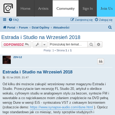
Join Us
Home
Artists
Community
Sign In
FAQ
Zarejestruj się
Zaloguj się
S
Portal
Forum
Dział Ogólny
Aktualności
z
Estrada i Studio na Wrzesień 2018
u
Szukaj
Wyszuki
ODPOWIEDZ
k
Posty: 1 • Strona
1
z
1
a
ZDV-12
j
Estrada i Studio na Wrzesień 2018
P
01 lut 2020, 21:47
o
s
Od kilku dni możecie zakupić wrześniowy numer magazynu Estrada i
t
Studio. Przeczytacie tam recenzję FL Studio 20, artykuł o obróbce
wokalu, cyfrowym studiu w analogowym stylu za bezcen, syntezie FM i
wavetable a co najciekawsze moim zdaniem znajdziecie na DVD pełną
wersję Dune w wersji EiS - syntezatora VST z ciekawym brzmieniem
(zobaczcie demo:
https://www.synapse-audio.com/dune.html
). Oprócz
tego standardowo jak co miesiąc, testy sprzętów studyjnych i