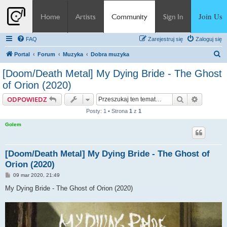
Join Us
Home
Artists
Community
Sign In
FAQ
Zarejestruj się
Zaloguj się
S
Portal
Forum
Muzyka
Dobra muzyka
z
[Doom/Death Metal] My Dying Bride - The Ghost
u
of Orion (2020)
k
Szukaj
Wyszuki
ODPOWIEDZ
a
Posty: 1 • Strona
1
z
1
j
Golem
[Doom/Death Metal] My Dying Bride - The Ghost of
Orion (2020)
P
09 mar 2020, 21:49
o
s
My Dying Bride - The Ghost of Orion (2020)
t