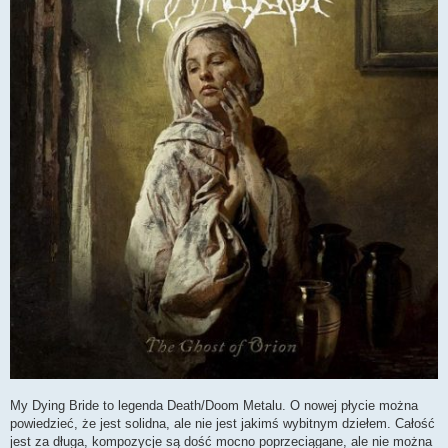
My Dying Bride to legenda Death/Doom Metalu. O nowej płycie można
powiedzieć, że jest solidna, ale nie jest jakimś wybitnym dziełem. Całość
jest za długa, kompozycje są dość mocno poprzeciągane, ale nie można